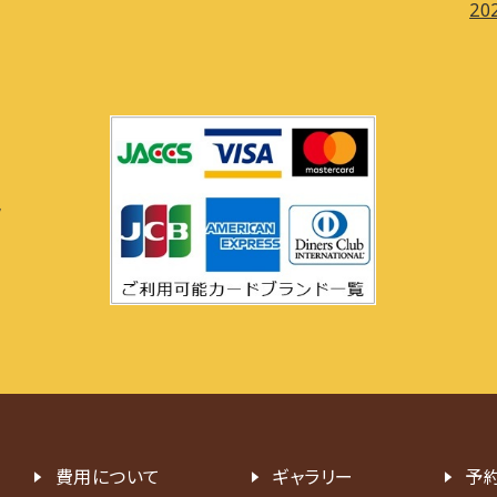
202
ク
費用について
ギャラリー
予