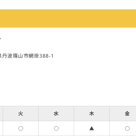
ク
庫県丹波篠山市網掛388-1
火
水
木
金
○
○
▲
○