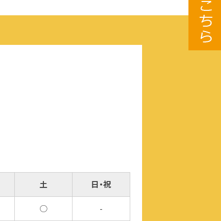
土
日・祝
○
-